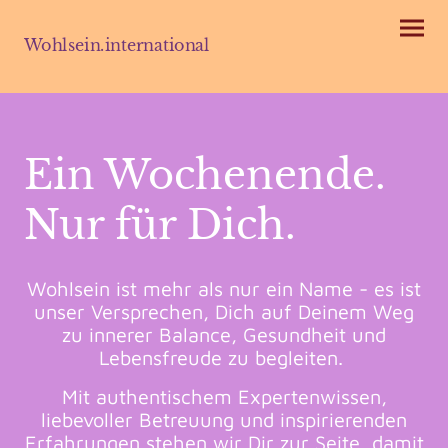
Wohlsein.international
Ein Wochenende.
Nur für Dich.
Wohlsein ist mehr als nur ein Name - es ist
unser Versprechen, Dich auf Deinem Weg
zu innerer Balance, Gesundheit und
Lebensfreude zu begleiten.
Mit authentischem Expertenwissen,
liebevoller Betreuung und inspirierenden
Erfahrungen stehen wir Dir zur Seite, damit