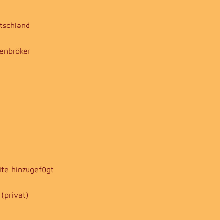
tschland
nenbröker
te hinzugefügt:
(privat)