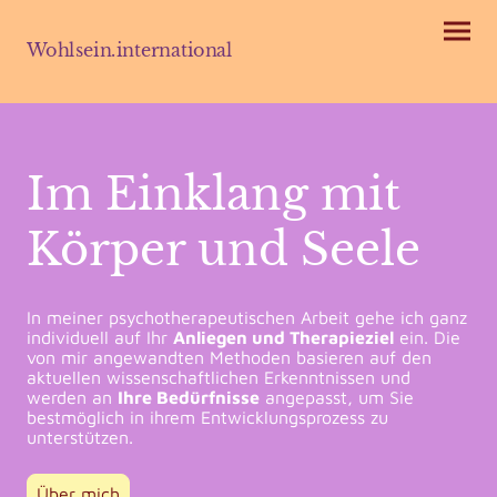
Wohlsein.international
Im Einklang mit
Körper und Seele
In meiner psychotherapeutischen Arbeit gehe ich ganz
individuell auf Ihr
Anliegen und Therapieziel
ein. Die
von mir angewandten Methoden basieren auf den
aktuellen wissenschaftlichen Erkenntnissen und
werden an
Ihre Bedürfnisse
angepasst, um Sie
bestmöglich in ihrem Entwicklungsprozess zu
unterstützen.
Über mich